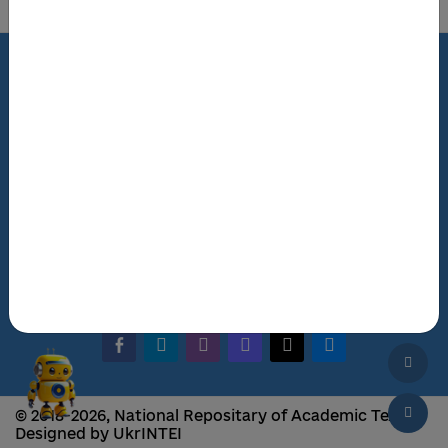
Terms of Use
Review Policy
Feedback
The NRAT Manager
Q&A
facebook-alt
telegram
whatsapp
mastodon
threads
bluesky
© 2018-2026, National Repositary of Academic Texts
Designed by UkrINTEI