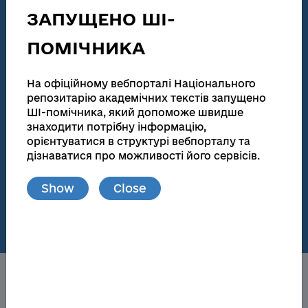
technical activities
ЗАПУЩЕНО ШІ-
186 155
138 083
ПОМІЧНИКА
Total number
Full text
Dissertations for obtaining scientific degrees and
На офіційному вебпорталі Національного
abstracts
репозитарію академічних текстів запущено
ШІ-помічника, який допоможе швидше
181 945
173 174
знаходити потрібну інформацію,
орієнтуватися в структурі вебпорталу та
Total number
Full text
дізнаватися про можливості його сервісів.
Materials from publications and local repositories
Show
Close
77
148 719
Number of local
Full text
repositories
About the NRAT
Obtaining a scientific degree