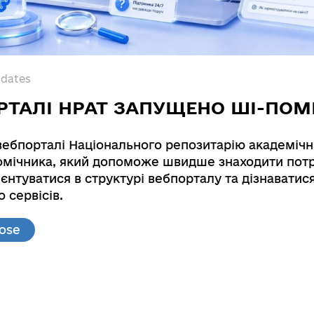
pdates
РТАЛІ НРАТ ЗАПУЩЕНО ШІ-ПОМ
вебпорталі Національного репозитарію академічн
мічника, який допоможе швидше знаходити потр
unting and analytical support for strategic mana
єнтуватися в структурі вебпорталу та дізнаватис
 сервісів.
 accounting and analytical support for strategic 
lose
0123U104012