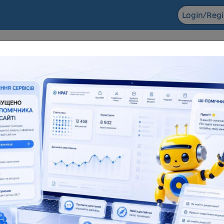
Login/Regi
F ACADEMIC
The NRAT datab
ts in the field of scientific and
Dissertations for obtaining
entific and technical activities
degrees and abstra
6 155
138 083
181 945
1
l number
Full text
Total number
F
eful resources
Reviews
Popularization of science