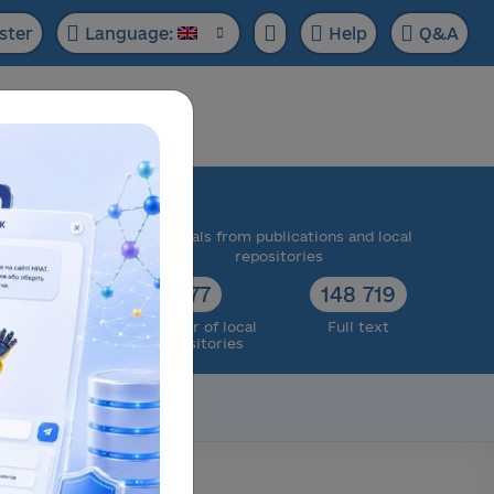
ster
Language:
Help
Q&A
ase:
 scientific
Materials from publications and local
cts
repositories
73 174
77
148 719
ull text
Number of local
Full text
repositories
Scientific data