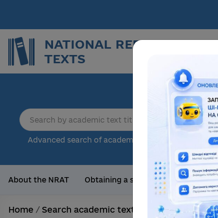
NATIONAL REPOSITORY O
TEXTS
Repor
sci
18
Advanced search of academic text
Tota
About the NRAT
Obtaining a scientific degree
Us
Home
/
Search academic texts