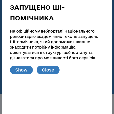
technical activities
ЗАПУЩЕНО ШІ-
186 155
138 083
ПОМІЧНИКА
Total number
Full text
Dissertations for obtaining scientific degrees and
На офіційному вебпорталі Національного
abstracts
репозитарію академічних текстів запущено
ШІ-помічника, який допоможе швидше
181 945
173 174
знаходити потрібну інформацію,
орієнтуватися в структурі вебпорталу та
Total number
Full text
дізнаватися про можливості його сервісів.
Materials from publications and local repositories
Show
Close
77
148 719
Number of local
Full text
repositories
About the NRAT
Obtaining a scientific degree