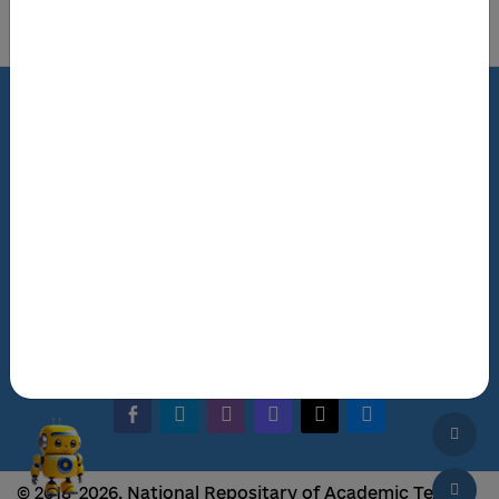
Роздрукувати цю сторінку
Terms of Use
Review Policy
Feedback
The NRAT Manager
Q&A
facebook-alt
telegram
whatsapp
mastodon
threads
bluesky
© 2018-2026, National Repositary of Academic Texts