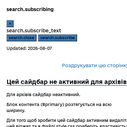
search.subscribing
×
search.subscribe_text
search.close
search.subscribe
Updated: 2026-08-07
Роздрукувати цю сторінк
Цей сайдбар не активний для архівів
Для архівів сайдбар неактивний.
Блок контента (#primary) розтягується на всю
ширину.
Для того щоб зробити цей сайдбар активним видаліт
цей віджет та в файлі style.css приберіть властивість