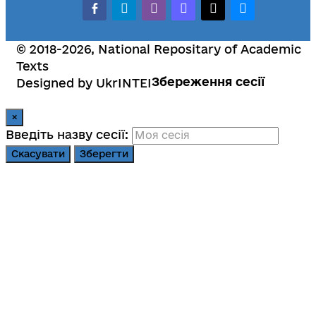
facebook-alt
telegram
whatsapp
mastodon
threads
bluesky
© 2018-2026, National Repositary of Academic
Texts
Збереження сесії
Designed by UkrINTEI
×
Введіть назву сесії:
Скасувати
Зберегти