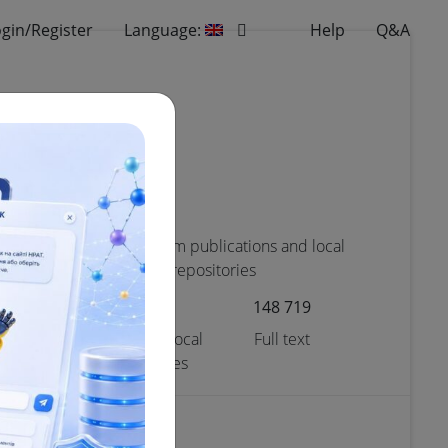
gin/Register
Language:
Help
Q&A
entific
Materials from publications and local
repositories
174
77
148 719
ext
Number of local
Full text
repositories
e
Scientific data