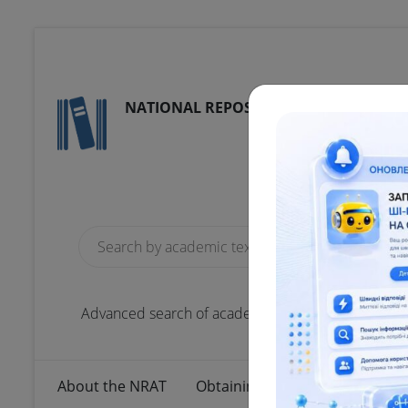
NATIONAL REPOSITORY OF ACADEMIC 
Reports
scient
18
Total
Advanced search of academic text
About the NRAT
Obtaining a scientific degree