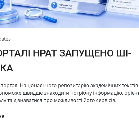
dates
ОРТАЛІ НРАТ ЗАПУЩЕНО ШІ-
ИКА
порталі Національного репозитарію академічних текстів
ed luminescence in dosimetric phosphorus based on YAP
допоможе швидше знаходити потрібну інформацію, орієнт
лу та дізнаватися про можливості його сервісів.
stimulated luminescence in dosimetric phosphorus based o
se