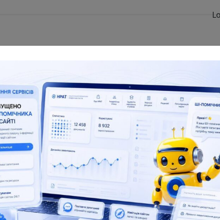
Lo
TEXTS
The NRAT database:
 in the field of scientific and
Dissertations for obtaining sci
ific and technical activities
degrees and abstracts
6 155
138 083
181 945
173 
 number
Full text
Total number
Full t
Useful resources
Reviews
Popularization of scienc