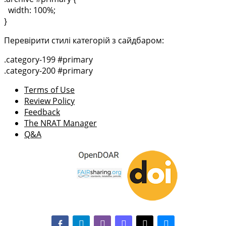
width: 100%;
}
Перевірити стилі категорій з сайдбаром:
.category-199 #primary
.category-200 #primary
Terms of Use
Review Policy
Feedback
The NRAT Manager
Q&A
facebook-alt
telegram
whatsapp
mastodon
threads
bluesky