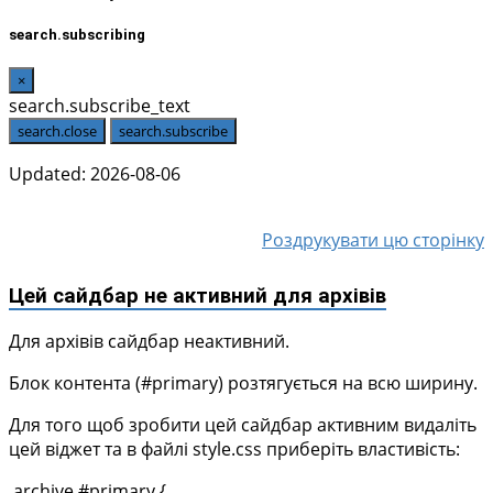
search.subscribing
×
search.subscribe_text
search.close
search.subscribe
Updated: 2026-08-06
Роздрукувати цю сторінку
Цей сайдбар не активний для архівів
Для архівів сайдбар неактивний.
Блок контента (#primary) розтягується на всю ширину.
Для того щоб зробити цей сайдбар активним видаліть
цей віджет та в файлі style.css приберіть властивість:
.archive #primary {