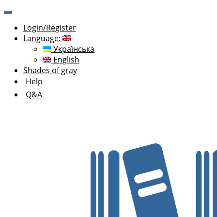
Login/Register
Language:
Українська
English
Shades of gray
Help
Q&A