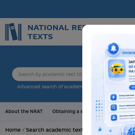
NATIONAL REPOSITORY O
TEXTS
Repor
sci
18
Advanced search of academic text
Tota
About the NRAT
Obtaining a scientific degree
Us
Home
/
Search academic texts