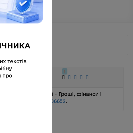
ІЧНИКА
их текстів
ібну
1
я про
.е.н. : spec.. 08.00.08 - Гроші, фінанси і
 Getmana. – ,
0411U006652
.