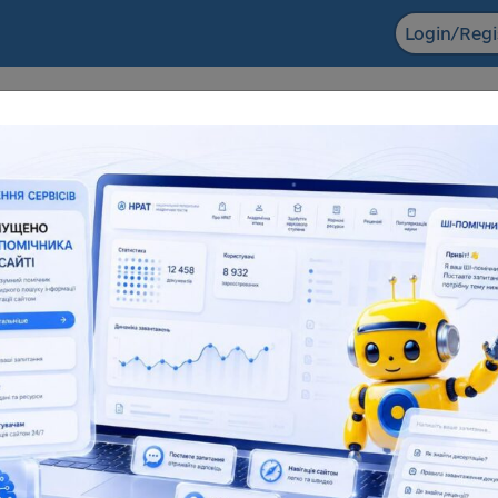
Login/Regi
F ACADEMIC
The NRAT datab
ts in the field of scientific and
Dissertations for obtaining
entific and technical activities
degrees and abstra
6 155
138 083
181 945
1
l number
Full text
Total number
F
eful resources
Reviews
Popularization of science