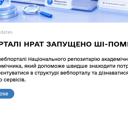
pdates
РТАЛІ НРАТ ЗАПУЩЕНО ШІ-ПОМ
вебпорталі Національного репозитарію академічн
мічника, який допоможе швидше знаходити потр
єнтуватися в структурі вебпорталу та дізнаватис
are at the financial market of Ukraine
 сервісів.
l investors are at the financial market of Ukraine : к
lose
on: .; Kiev national economic university by Vadima