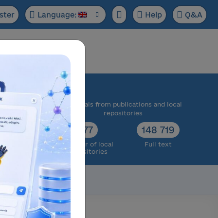
ster
Language:
Help
Q&A
ase:
 scientific
Materials from publications and local
cts
repositories
73 174
77
148 719
ull text
Number of local
Full text
repositories
Scientific data