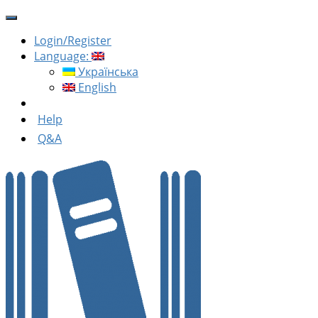
Login/Register
Language:
Українська
English
Help
Q&A