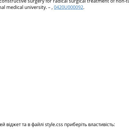
onstructive surgery for radical surgical treatment of non-tum
al medical university. – ,
0420U000092
.
віджет та в файлі style.css приберіть властивість: