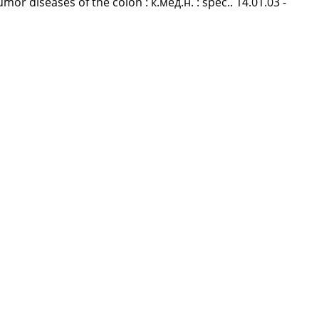
or diseases of the colon : к.мед.н. : spec.. 14.01.03 -