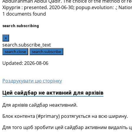
Abdulrahman Abdul Qadir
. The choice of the method of rec
Хірургія : presented. 2020-06-30; popup.evolution: .; Nation
1 documents found
search.subscribing
×
search.subscribe_text
search.close
search.subscribe
Updated: 2026-08-06
Роздрукувати цю сторінку
Цей сайдбар не активний для архівів
Для архівів сайдбар неактивний.
Блок контента (#primary) розтягується на всю ширину.
Для того щоб зробити цей сайдбар активним видаліть цей 