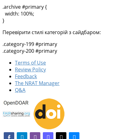
.archive #primary {
width: 100%;
}
Перевірити стилі категорій з сайдбаром:
.category-199 #primary
.category-200 #primary
Terms of Use
Review Policy
Feedback
The NRAT Manager
Q&A
facebook-alt
telegram
whatsapp
mastodon
threads
bluesky