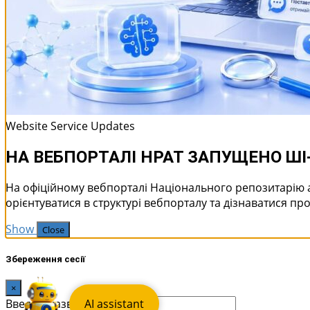
Website Service Updates
НА ВЕБПОРТАЛІ НРАТ ЗАПУЩЕНО Ш
На офіційному вебпорталі Національного репозитарію 
орієнтуватися в структурі вебпорталу та дізнаватися про
Show
Close
Збереження сесії
×
Введіть назву сесії:
AI assistant