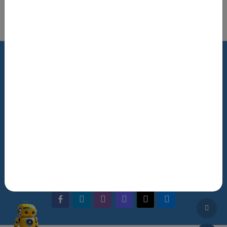
Роздрукувати цю сторінку
Terms of Use
Review Policy
Feedback
The NRAT Manager
Q&A
facebook-alt
telegram
whatsapp
mastodon
threads
bluesky