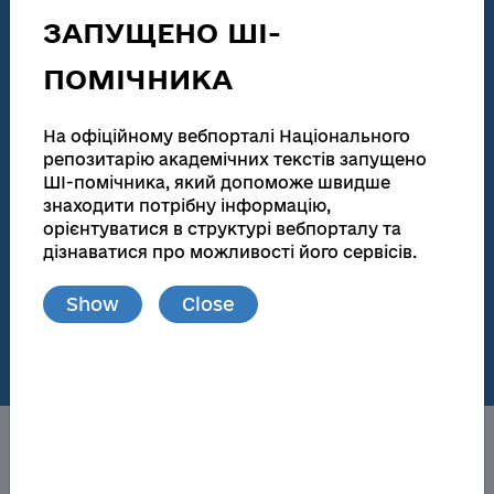
technical activities
ЗАПУЩЕНО ШІ-
186 155
138 083
ПОМІЧНИКА
Total number
Full text
Dissertations for obtaining scientific degrees and
На офіційному вебпорталі Національного
abstracts
репозитарію академічних текстів запущено
ШІ-помічника, який допоможе швидше
181 945
173 174
знаходити потрібну інформацію,
орієнтуватися в структурі вебпорталу та
Total number
Full text
дізнаватися про можливості його сервісів.
Materials from publications and local repositories
Show
Close
77
148 719
Number of local
Full text
repositories
About the NRAT
Obtaining a scientific degree