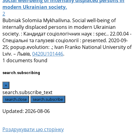
Social well-being of internally displaced persons in
modern Ukrainian society.
2
Bubniak Solomiia Mykhailivna
. Social well-being of
internally displaced persons in modern Ukrainian
society. : Кандидат соціологічних наук : spec.. 22.00.04 -
Спеціальні та галузеві соціології : presented. 2020-09-
25; popup.evolution: .; Ivan Franko National University of
Lviv. – Львів,
0420U101446
.
1 documents found
search.subscribing
×
search.subscribe_text
search.close
search.subscribe
Updated: 2026-08-06
Роздрукувати цю сторінку