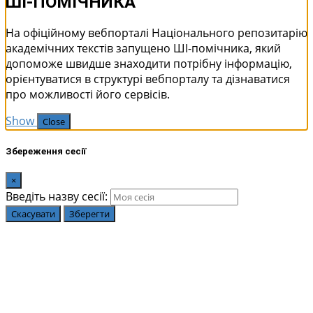
ШІ-ПОМІЧНИКА
На офіційному вебпорталі Національного репозитарію
академічних текстів запущено ШІ-помічника, який
допоможе швидше знаходити потрібну інформацію,
орієнтуватися в структурі вебпорталу та дізнаватися
про можливості його сервісів.
Show
Close
Збереження сесії
×
Введіть назву сесії:
Скасувати
Зберегти