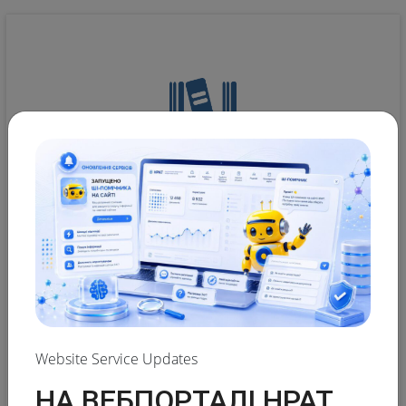
NATIONAL REPOSITORY OF ACADEMIC TEXTS
Advanced search of academic text
Website Service Updates
The NRAT database:
НА ВЕБПОРТАЛІ НРАТ