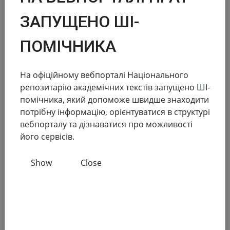
Reports in the field of scientific and scientific and
technical activities
ЗАПУЩЕНО ШІ-
186 155
138 083
ПОМІЧНИКА
Total number
Full text
На офіційному вебпорталі Національного
Dissertations for obtaining scientific degrees and
репозитарію академічних текстів запущено ШІ-
abstracts
помічника, який допоможе швидше знаходити
потрібну інформацію, орієнтуватися в структурі
181 945
173 174
вебпорталу та дізнаватися про можливості
Total number
Full text
його сервісів.
Materials from publications and local repositories
Show
Close
77
148 719
Number of local
Full text
repositories