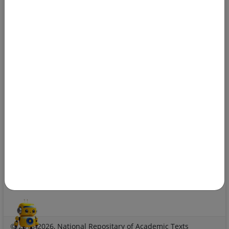
Review Policy
Feedback
The NRAT Manager
Q&A
facebook-alt
telegram
whatsapp
mastodon
threads
bluesky
© 2018-2026, National Repositary of Academic Texts