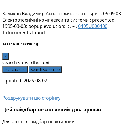
Халиков Владимир Акнафович
. : к.т.н. : spec.. 05.09.03 -
Електротехнічні комплекси та системи : presented.
1995-03-03; popup.evolution: .; . – ,
0495U000400
.
1 documents found
search.subscribing
×
search.subscribe_text
search.close
search.subscribe
Updated: 2026-08-07
Роздрукувати цю сторінку
Цей сайдбар не активний для архівів
Для архівів сайдбар неактивний.