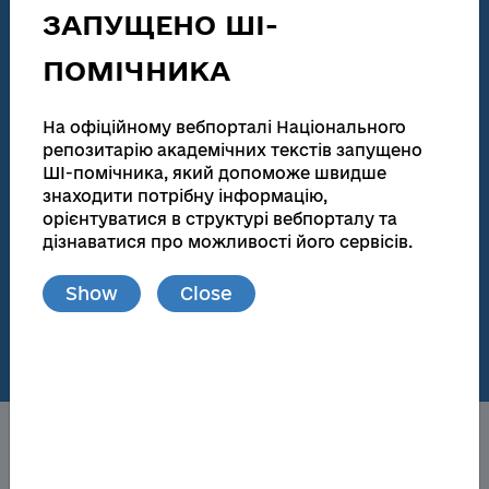
technical activities
ЗАПУЩЕНО ШІ-
186 155
138 083
ПОМІЧНИКА
Total number
Full text
На офіційному вебпорталі Національного
Dissertations for obtaining scientific degrees and
abstracts
репозитарію академічних текстів запущено
ШІ-помічника, який допоможе швидше
181 945
173 174
знаходити потрібну інформацію,
орієнтуватися в структурі вебпорталу та
Total number
Full text
дізнаватися про можливості його сервісів.
Materials from publications and local repositories
Show
Close
77
148 719
Number of local
Full text
repositories
About the NRAT
Obtaining a scientific degree