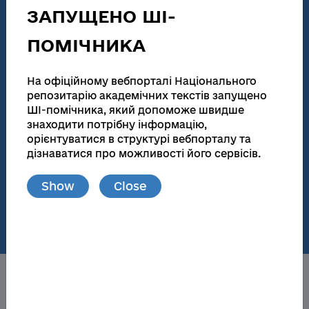
technical activities
ЗАПУЩЕНО ШІ-
186 155
138 083
ПОМІЧНИКА
Total number
Full text
На офіційному вебпорталі Національного
Dissertations for obtaining scientific degrees and
abstracts
репозитарію академічних текстів запущено
ШІ-помічника, який допоможе швидше
181 945
173 174
знаходити потрібну інформацію,
орієнтуватися в структурі вебпорталу та
Total number
Full text
дізнаватися про можливості його сервісів.
Materials from publications and local repositories
Show
Close
77
148 719
Number of local
Full text
repositories
About the NRAT
Obtaining a scientific degree