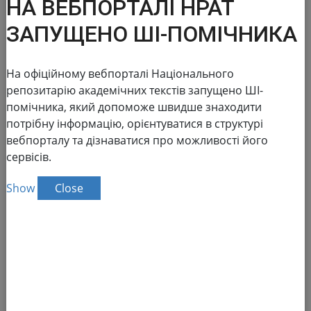
НА ВЕБПОРТАЛІ НРАТ
ЗАПУЩЕНО ШІ-ПОМІЧНИКА
На офіційному вебпорталі Національного
National Repository of
репозитарію академічних текстів запущено ШІ-
помічника, який допоможе швидше знаходити
Academic Texts
потрібну інформацію, орієнтуватися в структурі
вебпорталу та дізнаватися про можливості його
сервісів.
The NRAT database:
Reports in the field of scientific and
Show
Close
scientific and technical activities
186 155
Advanced search
Total number
of academic text
138 083
Full text
Dissertations for obtaining