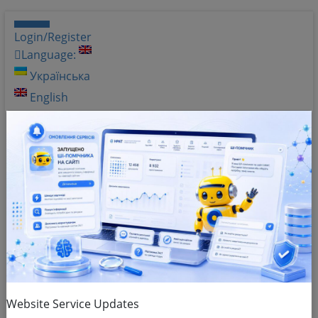
Login/Register
Language:
Українська
English
Shades of gray
Help
Q&A
Website Service Updates