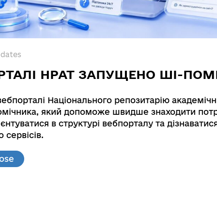
pdates
РТАЛІ НРАТ ЗАПУЩЕНО ШІ-ПОМ
вебпорталі Національного репозитарію академічн
мічника, який допоможе швидше знаходити потр
 course of myocardial infarction in patients with o
єнтуватися в структурі вебпорталу та дізнаватис
 сервісів.
e of myocardial infarction in patients with overwei
lose
lution: .; Danylo Halytsky Lviv National Medical Un