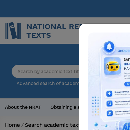
NATIONAL REPOSITORY O
TEXTS
Repor
sci
18
Advanced search of academic text
Tota
About the NRAT
Obtaining a scientific degree
Us
Home
/
Search academic texts