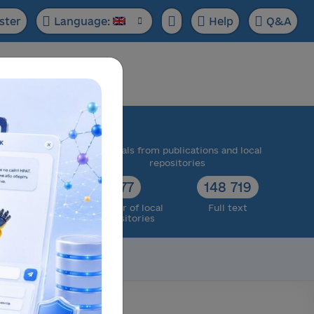
ster
Language:
Help
Q&A
ase:
 scientific
Materials from publications and local
cts
repositories
73 174
77
148 719
ull text
Number of local
Full text
repositories
Scientific data