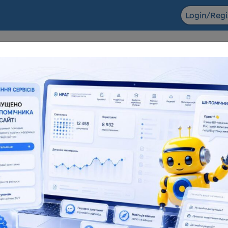
Login/Regi
F ACADEMIC
The NRAT datab
ts in the field of scientific and
Dissertations for obtaining
entific and technical activities
degrees and abstra
6 155
138 083
181 945
1
l number
Full text
Total number
F
eful resources
Reviews
Popularization of science