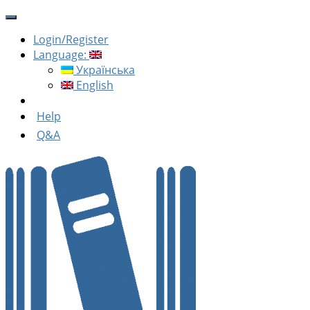
Login/Register
Language:
Українська
English
Help
Q&A