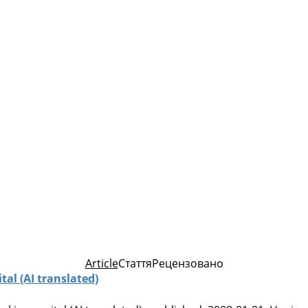
Article
Стаття
Рецензовано
al (AI translated)