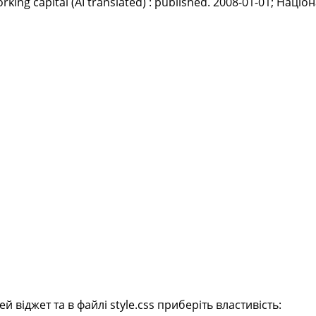
rking capital (AI translated) : published. 2008-01-01; На
віджет та в файлі style.css приберіть властивість: