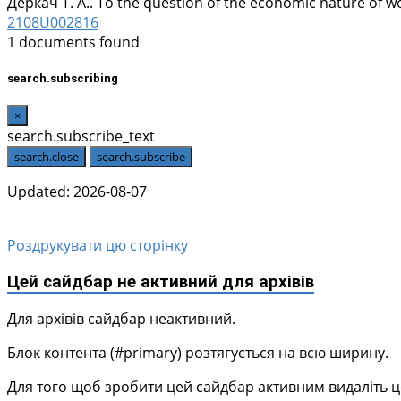
Деркач Т. А..
To the question of the economic nature of wo
2108U002816
1 documents found
search.subscribing
×
search.subscribe_text
search.close
search.subscribe
Updated: 2026-08-07
Роздрукувати цю сторінку
Цей сайдбар не активний для архівів
Для архівів сайдбар неактивний.
Блок контента (#primary) розтягується на всю ширину.
Для того щоб зробити цей сайдбар активним видаліть цей 