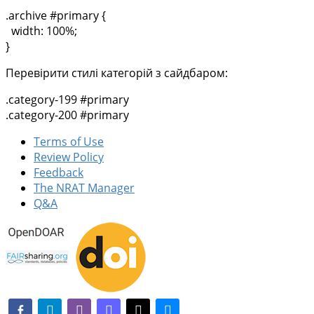
.archive #primary {
width: 100%;
}
Перевірити стилі категорій з сайдбаром:
.category-199 #primary
.category-200 #primary
Terms of Use
Review Policy
Feedback
The NRAT Manager
Q&A
facebook-alt
telegram
whatsapp
mastodon
threads
bluesky