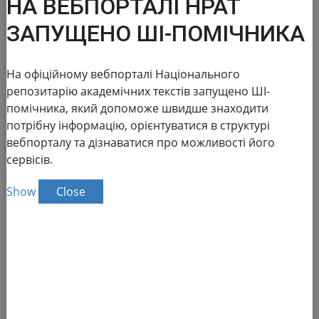
НА ВЕБПОРТАЛІ НРАТ
ЗАПУЩЕНО ШІ-ПОМІЧНИКА
На офіційному вебпорталі Національного
репозитарію академічних текстів запущено ШІ-
National Repository of
помічника, який допоможе швидше знаходити
Academic Texts
потрібну інформацію, орієнтуватися в структурі
вебпорталу та дізнаватися про можливості його
сервісів.
The NRAT database:
Reports in the field of scientific and
Show
Close
scientific and technical activities
186 155
Advanced search
Total number
of academic text
138 083
Full text
Dissertations for obtaining