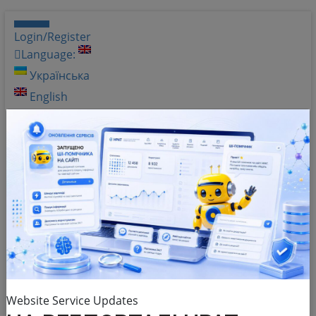
Login/Register
Language:
Українська
English
Shades of gray
Help
Q&A
Website Service Updates