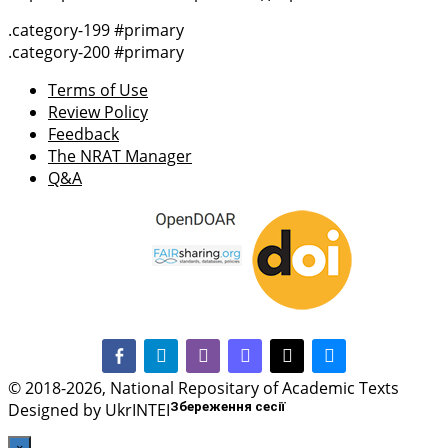
.category-199 #primary
.category-200 #primary
Terms of Use
Review Policy
Feedback
The NRAT Manager
Q&A
facebook-alt
telegram
whatsapp
mastodon
threads
bluesky
© 2018-2026, National Repositary of Academic Texts
Designed by UkrINTEI
Збереження сесії