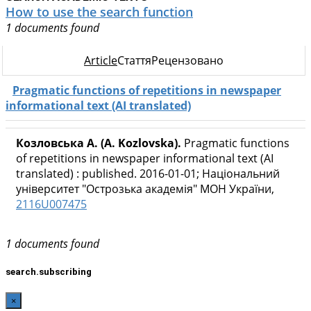
How to use the search function
1 documents found
Article
Стаття
Рецензовано
Pragmatic functions of repetitions in newspaper
informational text (AI translated)
Козловська А. (A. Kozlovska).
Pragmatic functions
of repetitions in newspaper informational text (AI
translated) : published. 2016-01-01; Національний
університет "Острозька академія" МОН України,
2116U007475
1 documents found
search.subscribing
×