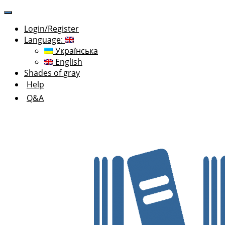
Login/Register
Language:
Українська
English
Shades of gray
Help
Q&A