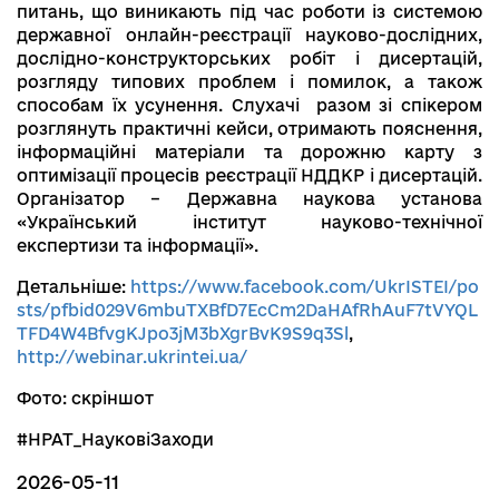
питань, що виникають під час роботи із системою
державної онлайн-реєстрації науково-дослідних,
дослідно-конструкторських робіт і дисертацій,
розгляду типових проблем і помилок, а також
способам їх усунення. Слухачі разом зі спікером
розглянуть практичні кейси, отримають пояснення,
інформаційні матеріали та дорожню карту з
оптимізації процесів реєстрації НДДКР і дисертацій.
Організатор – Державна наукова установа
«Український інститут науково-технічної
експертизи та інформації».
Детальніше:
https://www.facebook.com/UkrISTEI/po
sts/pfbid029V6mbuTXBfD7EcCm2DaHAfRhAuF7tVYQL
TFD4W4BfvgKJpo3jM3bXgrBvK9S9q3Sl
,
http://webinar.ukrintei.ua/
Фото: скріншот
#НРАТ_НауковіЗаходи
2026-05-11