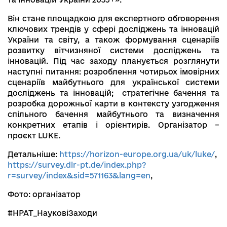
Він стане площадкою для експертного обговорення
ключових трендів у сфері досліджень та інновацій
України та світу, а також формування сценаріїв
розвитку вітчизняної системи досліджень та
інновацій. Під час заходу планується розглянути
наступні питання: розроблення чотирьох імовірних
сценаріїв майбутнього для української системи
досліджень та інновацій; стратегічне бачення та
розробка дорожньої карти в контексту узгодження
спільного бачення майбутнього та визначення
конкретних етапів і орієнтирів. Організатор –
проєкт LUKE.
Детальніше:
https://horizon-europe.org.ua/uk/luke/
,
https://survey.dlr-pt.de/index.php?
r=survey/index&sid=571163&lang=en
,
Фото: організатор
#НРАТ_НауковіЗаходи