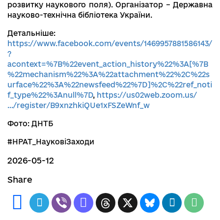
розвитку наукового поля). Організатор – Державна
науково-технічна бібліотека України.
Детальніше:
https://www.facebook.com/events/1469957881586143/
?
acontext=%7B%22event_action_history%22%3A[%7B
%22mechanism%22%3A%22attachment%22%2C%22s
urface%22%3A%22newsfeed%22%7D]%2C%22ref_noti
f_type%22%3Anull%7D
,
https://us02web.zoom.us/
…/register/B9xnzhkiQUe1xFSZeWnf_w
Фото: ДНТБ
#НРАТ_НауковіЗаходи
2026-05-12
Share