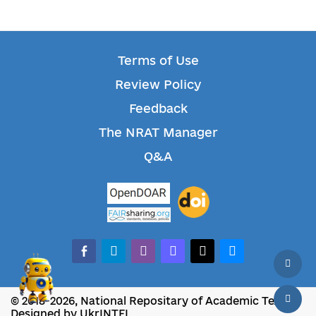
Terms of Use
Review Policy
Feedback
The NRAT Manager
Q&A
facebook-alt
telegram
whatsapp
mastodon
threads
bluesky
© 2018-2026, National Repositary of Academic Texts
Designed by UkrINTEI