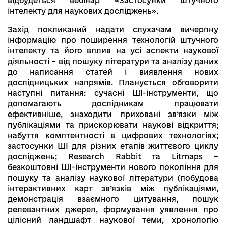
відбудеться вебінар «Застосунки штучного
інтелекту для наукових досліджень».
Захід покликаний надати слухачам вичерпну
інформацію про поширення технологій штучного
інтелекту та його вплив на усі аспекти наукової
діяльності – від пошуку літератури та аналізу даних
до написання статей і виявлення нових
дослідницьких напрямів. Планується обговорити
наступні питання: сучасні ШІ-інструменти, що
допомагають дослідникам працювати
ефективніше, знаходити приховані зв’язки між
публікаціями та прискорювати наукові відкриття;
набуття комптентності в цифрових технологіях;
застосунки ШІ для різних етапів життєвого циклу
досліджень; Research Rabbit та Litmaps –
безкоштовні ШІ-інструменти нового покоління для
пошуку та аналізу наукової літератури (побудова
інтерактивних карт зв’язків між публікаціями,
демонстрація взаємного цитування, пошук
релевантних джерел, формування уявлення про
цілісний ландшафт наукової теми, хронологію