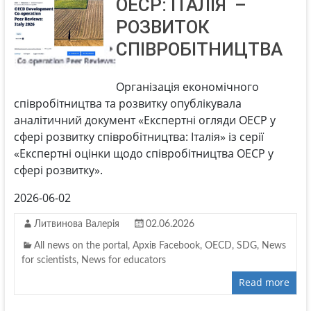
ОЕСР: ІТАЛІЯ –
РОЗВИТОК
СПІВРОБІТНИЦТВА
Організація економічного
співробітництва та розвитку опублікувала
аналітичний документ «Експертні огляди ОЕСР у
сфері розвитку співробітництва: Італія» із серії
«Експертні оцінки щодо співробітництва ОЕСР у
сфері розвитку».
2026-06-02
Литвинова Валерія
02.06.2026
All news on the portal
,
Архів Facebook
,
OECD
,
SDG
,
News
for scientists
,
News for educators
Read more