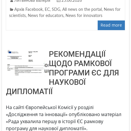
Литвинова Валерія
25.06.2026
Архів Facebook
,
EC
,
SDG
,
All news on the portal
,
News for
scientists
,
News for educators
,
News for innovators
Read more
РЕКОМЕНДАЦІЇ
ЩОДО РАМКОВОЇ
ПРОГРАМИ ЄС ДЛЯ
НАУКОВОЇ
ДИПЛОМАТІЇ
На сайті Європейської Комісії у розділі
«Дослідження та інновації» опубліковано матеріал
«Рада ухвалила першу в історії ЄС рамкову
програму для наукової дипломатії».