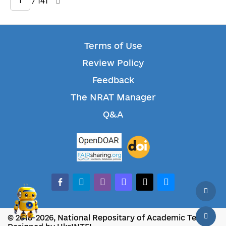
/ 141
Terms of Use
Review Policy
Feedback
The NRAT Manager
Q&A
facebook-alt
telegram
whatsapp
mastodon
threads
bluesky
© 2018-2026, National Repositary of Academic Texts