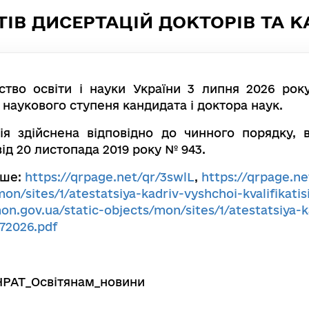
В ДИСЕРТАЦІЙ ДОКТОРІВ ТА К
рство освіти і науки України 3 липня 2026 ро
 наукового ступеня кандидата і доктора наук.
ія здійснена відповідно до чинного порядку, 
від 20 листопада 2019 року № 943.
іше:
https://qrpage.net/qr/3swlL
,
https://qrpage.ne
on/sites/1/atestatsiya-kadriv-vyshchoi-kvalifikat
on.gov.ua/static-objects/mon/sites/1/atestatsiya-k
72026.pdf
НРАТ_Освітянам_новини