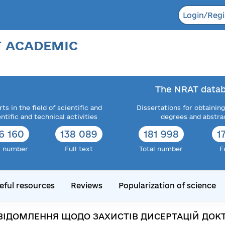
Login/Regi
F ACADEMIC
The NRAT datab
ts in the field of scientific and
Dissertations for obtaining
entific and technical activities
degrees and abstra
6 160
138 089
181 998
1
l number
Full text
Total number
F
eful resources
Reviews
Popularization of science
ВІДОМЛЕННЯ ЩОДО ЗАХИСТІВ ДИСЕРТАЦІЙ ДОКТ