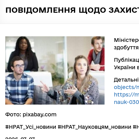
ПОВІДОМЛЕННЯ ЩОДО ЗАХИСТІ
Міністе
здобуття
Публікац
України 
Детальн
objects/m
https://m
nauk-030
Фото: pixabay.com
#НРАТ_Усі_новини #НРАТ_Науковцям_новини #