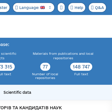
ster
Language:
Help
Q&A
ase:
 scientific
Materials from publications and local
cts
repositories
73 315
77
148 747
ull text
Number of local
Full text
repositories
Scientific data
ОРІВ ТА КАНДИДАТІВ НАУК