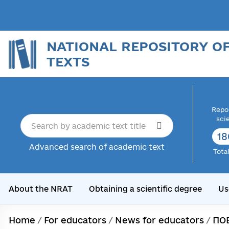
NATIONAL REPOSITORY O
TEXTS
Repor
sci
18
Advanced search of academic text
Tota
About the NRAT
Obtaining a scientific degree
Us
Home
/
For educators
/
News for educators
/
ПО