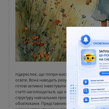
підкреслює, що попри масштабність реформи, інт
освіти. Вона наводить результати опитування, зг
готові активно інвестувати у створення нових ф
статті наголошується, що найбільші труднощі по
структуру навчальних програм, а й адаптувати с
обов’язками. Представники сектору підкреслюют