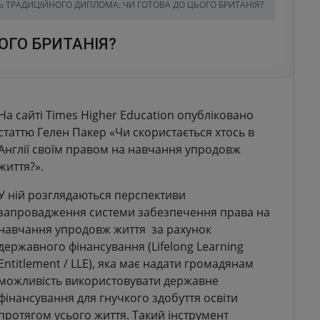
Ь ТРАДИЦІЙНОГО ДИПЛОМА: ЧИ ГОТОВА ДО ЦЬОГО БРИТАНІЯ?
ОГО БРИТАНІЯ?
На сайті Times Higher Education опубліковано
статтю Гелен Пакер «Чи скористається хтось в
Англії своїм правом на навчання упродовж
життя?».
У ній розглядаються перспективи
запровадження системи забезпечення права на
навчання упродовж життя за рахунок
державного фінансування (Lifelong Learning
Entitlement / LLE), яка має надати громадянам
можливість використовувати державне
фінансування для гнучкого здобуття освіти
протягом усього життя. Такий інструмент