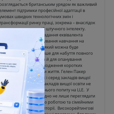
розглядається британським урядом як важливий
елемент підтримки професійної адаптації в
умовах швидких технологічних змін і
трансформації ринку праці, зокрема – внаслідок
поширення технологій штучного інтелекту.
Система передбачає надання еквівалента
чотирьох років фінансування навчання на
бакалаврському рівні, який можна буде
використовувати не лише для набуття повного
ступеня вищої освіти, а й для опанування
окремих модулів і проходження коротких
програм у різні періоди життя. Гелен Пакер
ційних студентів, так і серед закладів вищої
LE. Водночас багато закладів вищої освіти не
наченість щодо майбутнього попиту на LLE. У
ки університетам необхідно не лише переглядати
днують освіту з основною роботою та сімейними
є потребам такої аудиторії. Високорейтингові