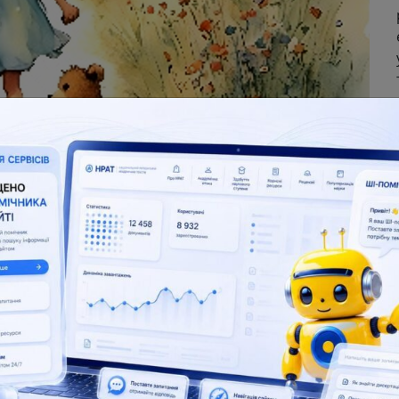
ерес до неї наразі залишається обмеженим як серед потен
ідно з якими лише 12 % населення знають про існування L
орматів навчання через фінансову нестабільність і невиз
в’язані з переходом до модульної системи освіти, оскіль
аму систему організації навчання для дорослих, які поє
ь, що традиційний формат денного навчання не відповіда