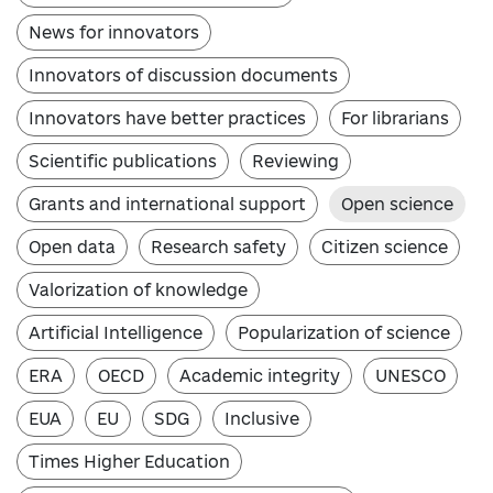
News for innovators
Innovators of discussion documents
Innovators have better practices
For librarians
Scientific publications
Reviewing
Grants and international support
Open science
Open data
Research safety
Citizen science
Valorization of knowledge
Artificial Intelligence
Popularization of science
ERA
OECD
Academic integrity
UNESCO
EUA
EU
SDG
Inclusive
Times Higher Education