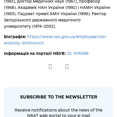
(1961), доктор медичних наук (1967), професор
(1968). Академік НАН України (1992) і НАМН України
Нагороди:
https://old.nas.gov.ua/UA/PersonalSite/Par
(1993). Лауреат премії АМН України (1999). Ректор
ticipationCompetitions/Pages/default.aspx?
Запорізького державного медичного
PersonID=0000003610
університету (1974–2002).
Біографія:
Інформація на порталі НБУВ:
ID: 1258175
Біографія:
https://old.nas.gov.ua/UA/PersonalSite/Pages/Biograp
https://www.nas.gov.ua/employee/vizir-
anatoliy-dmitrovich
Наукові праці у НРАТ
hy.aspx?PersonID=0000003809
Інформація на порталі НБУВ:
Нагороди:
https://old.nas.gov.ua/UA/PersonalSite/Par
ID: 1476089
ticipationCompetitions/Pages/default.aspx?
PersonID=0000003809
Інформація на порталі НБУВ:
ID: 1462503
Наукові праці у НРАТ
SUBSCRIBE TO THE NEWSLETTER
Receive notifications about the news of the
NRAT web portal to your e-mail