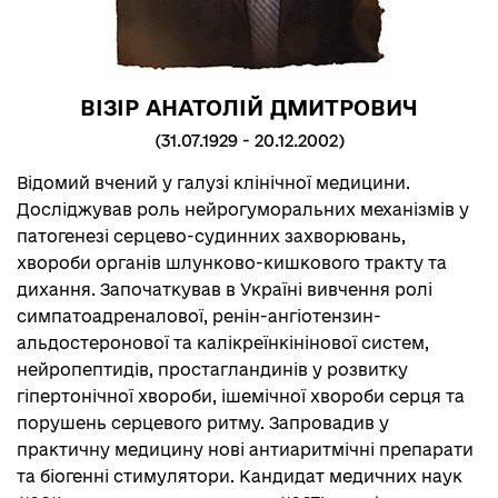
ВІЗІР АНАТОЛІЙ ДМИТРОВИЧ
(31.07.1929 - 20.12.2002)
Відомий вчений у галузі клінічної медицини.
Досліджував роль нейрогуморальних механізмів у
патогенезі серцево-судинних захворювань,
хвороби органів шлунково-кишкового тракту та
дихання. Започаткував в Україні вивчення ролі
симпатоадреналової, ренін-ангіотензин-
альдостеронової та калікреїнкінінової систем,
нейропептидів, простагландинів у розвитку
гіпертонічної хвороби, ішемічної хвороби серця та
порушень серцевого ритму. Запровадив у
Біографія:
практичну медицину нові антиаритмічні препарати
https://old.nas.gov.ua/UA/PersonalSite/Pages/Biograp
та біогенні стимулятори. Кандидат медичних наук
hy.aspx?PersonID=0000003610