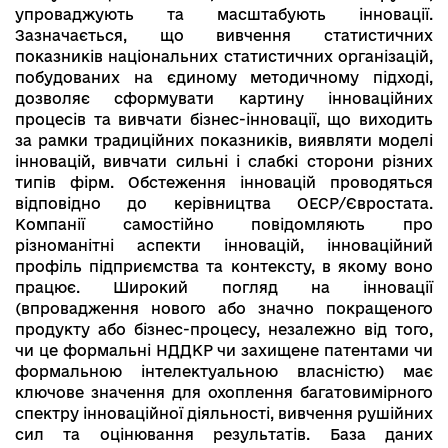
упроваджують та масштабують інновації.
Зазначається, що вивчення статистичних
показників національних статистичних організацій,
побудованих на єдиному методичному підході,
дозволяє сформувати картину інноваційних
процесів та вивчати бізнес-інновації, що виходить
за рамки традиційних показників, виявляти моделі
інновацій, вивчати сильні і слабкі сторони різних
типів фірм. Обстеження інновацій проводяться
відповідно до керівництва ОЕСР/Євростата.
Компанії самостійно повідомляють про
різноманітні аспекти інновацій, інноваційний
профіль підприємства та контексту, в якому воно
працює. Широкий погляд на інновації
(впровадження нового або значно покращеного
продукту або бізнес-процесу, незалежно від того,
чи це формальні НДДКР чи захищене патентами чи
формальною інтелектуальною власністю) має
ключове значення для охоплення багатовимірного
спектру інноваційної діяльності, вивчення рушійних
сил та оцінювання результатів. База даних