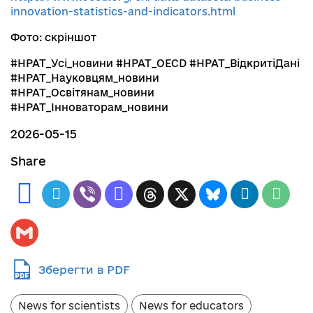
innovation-statistics-and-indicators.html
Фото: скріншот
#НРАТ_Усі_новини #НРАТ_OECD #НРАТ_ВідкритіДані
#НРАТ_Науковцям_новини
#НРАТ_Освітянам_новини
#НРАТ_Інноваторам_новини
2026-05-15
Share
Зберегти в PDF
News for scientists
News for educators