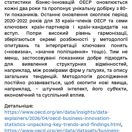
статистики бізнес-інновацій ОЕСР оновлюється
кожні два роки та пропонує унікальну добірку з 80-
ти показників. Останнє оновлення охоплює період
2020-2022 років для 33 країн-членів ОЕСР та семи
ключових країн-партнерів і країн-кандидатів на
вступ. Попри високий рівень гармонізації,
зберігаються окремі розбіжності у методології
опитувань та інтерпретації ключових понять
(«новизна», «значне поліпшення» тощо). Тим не
менш, застосовувані показники добре підходять
для виявлення структурних відмінностей,
наприклад, між розмірами фірм у галузях, та опису
загальних тенденцій. Методологія дослідження
постійно розвивається, щоб охопити нові явища,
наприклад, – штучний інтелект, його суб’єкти,
економічний та суспільний вплив.
Детальніше:
https://www.oecd.org/en/data/insights/data-
explainers/2026/04/oecd-business-innovation-
statistics-unpacking-key-trends-and-findings.html
,
https://www.oecd.org/en/data/datasets/business-