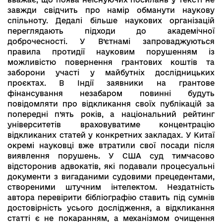
завжди свідчить про намір обманути наукову
спільноту. Дедалі більше наукових організацій
переглядають підходи до академічної
доброчесності. У В’єтнамі запроваджуються
правила протидії науковим порушенням із
можливістю повернення грантових коштів та
заборони участі у майбутніх дослідницьких
проєктах. В Індії заявники на грантове
фінансування незабаром повинні будуть
повідомляти про відкликання своїх публікацій за
попередні п’ять років, а національний рейтинг
університетів враховуватиме концентрацію
відкликаних статей у конкретних закладах. У Китаї
окремі науковці вже втратили свої посади після
виявлення порушень. У США суд тимчасово
відсторонив адвокатів, які подавали процесуальні
документи з вигаданими судовими прецедентами,
створеними штучним інтелектом. Нездатність
автора перевірити бібліографію ставить під сумнів
достовірність усього дослідження, а відкликання
статті є не покаранням, а механізмом очищення