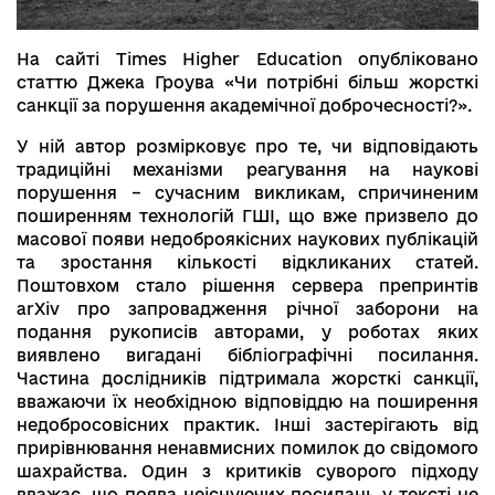
На сайті Times Higher Education опубліковано
статтю Джека Гроува «Чи потрібні більш жорсткі
санкції за порушення академічної доброчесності?».
У ній автор розмірковує про те, чи відповідають
традиційні механізми реагування на наукові
порушення – сучасним викликам, спричиненим
поширенням технологій ГШІ, що вже призвело до
масової появи недоброякісних наукових публікацій
та зростання кількості відкликаних статей.
Поштовхом стало рішення сервера препринтів
arXiv про запровадження річної заборони на
подання рукописів авторами, у роботах яких
виявлено вигадані бібліографічні посилання.
Частина дослідників підтримала жорсткі санкції,
вважаючи їх необхідною відповіддю на поширення
недобросовісних практик. Інші застерігають від
прирівнювання ненавмисних помилок до свідомого
шахрайства. Один з критиків суворого підходу
вважає, що поява неіснуючих посилань у тексті не