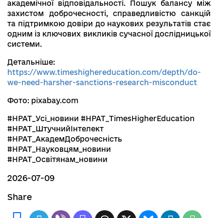
академічної відповідальності. Пошук балансу між
захистом доброчесності, справедливістю санкцій
та підтримкою довіри до наукових результатів стає
одним із ключових викликів сучасної дослідницької
системи.
Детальніше:
https://www.timeshighereducation.com/depth/do-
we-need-harsher-sanctions-research-misconduct
Фото: pixabay.com
#НРАТ_Усі_новини #НРАТ_TimesHigherEducation
#НРАТ_ШтучнийІнтелект
#НРАТ_АкадемДоброчесність
#НРАТ_Науковцям_новини
#НРАТ_Освітянам_новини
2026-07-09
Share