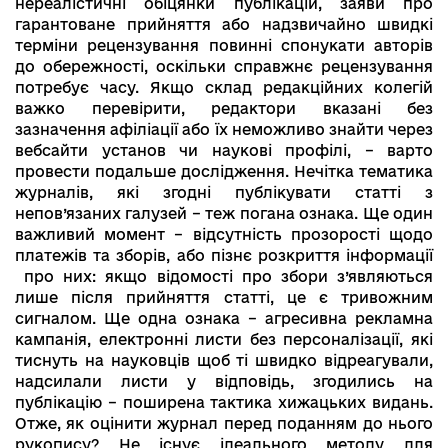
нереалістичні обіцянки публікацій, заяви про
гарантоване прийняття або надзвичайно швидкі
терміни рецензування повинні спонукати авторів
до обережності, оскільки справжнє рецензування
потребує часу. Якщо склад редакційних колегій
важко перевірити, редактори вказані без
зазначення афіліації або їх неможливо знайти через
вебсайти установ чи наукові профілі, – варто
провести подальше дослідження. Нечітка тематика
журналів, які згодні публікувати статті з
непов’язаних галузей – теж погана ознака. Ще один
важливий момент – відсутність прозорості щодо
платежів та зборів, або пізнє розкриття інформації
про них: якщо відомості про збори з’являються
лише після прийняття статті, це є тривожним
сигналом. Ще одна ознака – агресивна рекламна
кампанія, електронні листи без персоналізації, які
тиснуть на науковців щоб ті швидко відреагували,
надсилали листи у відповідь, згодились на
публікацію – поширена тактика хижацьких видань.
Отже, як оцінити журнал перед поданням до нього
рукопису? Не існує ідеального методу для