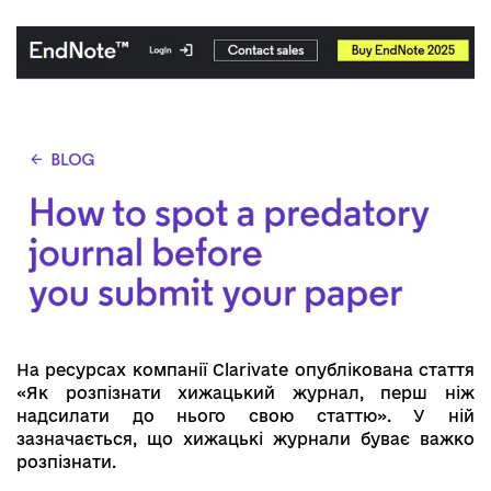
На ресурсах компанії Clarivate опублікована стаття
«Як розпізнати хижацький журнал, перш ніж
надсилати до нього свою статтю». У ній
зазначається, що хижацькі журнали буває важко
розпізнати.