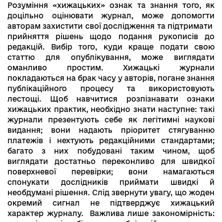
Розуміння «хижацьких» ознак та знання того, як
доцільно оцінювати журнал, може допомогти
авторам захистити свої дослідження та підтримати
прийняття рішень щодо подання рукописів до
редакцій. Вибір того, куди краще подати свою
статтю для опублікування, може виглядати
оманливо простим. Хижацькі журнали
покладаються на брак часу у авторів, погане знання
публікаційного процесу та використовують
лестощі. Щоб навчитися розпізнавати ознаки
хижацьких практик, необхідно знати наступне: такі
журнали презентують себе як легітимні наукові
видання; вони надають пріоритет стягуванню
платежів і нехтують редакційними стандартами;
багато з них побудовані таким чином, щоб
виглядати достатньо переконливо для швидкої
поверхневої перевірки; вони намагаються
спонукати дослідників приймати швидкі й
необдумані рішення. Слід звернути увагу, що жоден
окремий сигнал не підтверджує хижацький
характер журналу. Важлива лише закономірність: