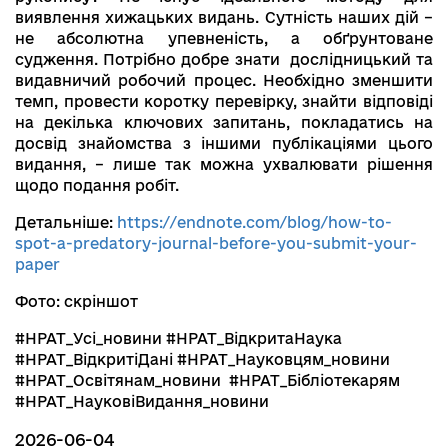
виявлення хижацьких видань. Сутність наших дій –
не абсолютна упевненість, а обґрунтоване
судження. Потрібно добре знати дослідницький та
видавничий робочий процес. Необхідно зменшити
темп, провести коротку перевірку, знайти відповіді
на декілька ключових запитань, покладатись на
досвід знайомства з іншими публікаціями цього
видання, – лише так можна ухвалювати рішення
щодо подання робіт.
Детальніше:
https://endnote.com/blog/how-to-
spot-a-predatory-journal-before-you-submit-your-
paper
Фото: скріншот
#НРАТ_Усі_новини #НРАТ_ВідкритаНаука
#НРАТ_ВідкритіДані #НРАТ_Науковцям_новини
#НРАТ_Освітянам_новини #НРАТ_Бібліотекарям
#НРАТ_НауковіВидання_новини
2026-06-04