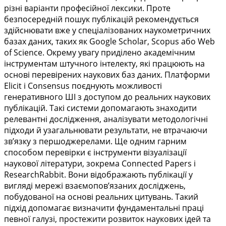
різні варіанти професійної лексики. Проте
безпосередній пошук публікацій рекомендується
здійснювати вже у спеціалізованих наукометричних
базах даних, таких як Google Scholar, Scopus або Web
of Science. Окрему увагу приділено академічним
інструментам штучного інтелекту, які працюють на
основі перевірених наукових баз даних. Платформи
Elicit і Consensus поєднують можливості
генеративного ШІ з доступом до реальних наукових
публікацій. Такі системи допомагають знаходити
релевантні дослідження, аналізувати методологічні
підходи й узагальнювати результати, не втрачаючи
зв’язку з першоджерелами. Ще одним гарним
способом перевірки є інструменти візуалізації
наукової літератури, зокрема Connected Papers і
ResearchRabbit. Вони відображають публікації у
вигляді мережі взаємопов’язаних досліджень,
побудованої на основі реальних цитувань. Такий
підхід допомагає визначити фундаментальні праці
певної галузі, простежити розвиток наукових ідей та