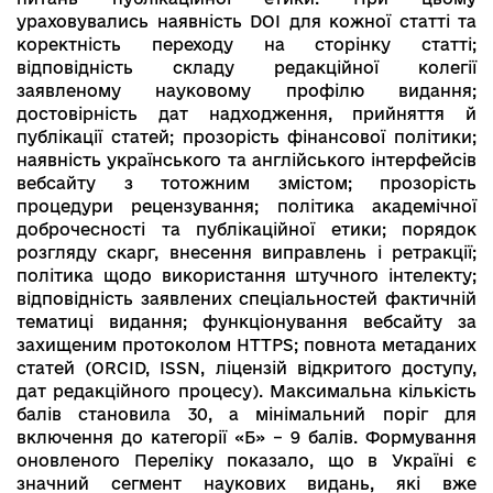
ураховувались наявність DOI для кожної статті та
коректність переходу на сторінку статті;
відповідність складу редакційної колегії
заявленому науковому профілю видання;
достовірність дат надходження, прийняття й
публікації статей; прозорість фінансової політики;
наявність українського та англійського інтерфейсів
вебсайту з тотожним змістом; прозорість
процедури рецензування; політика академічної
доброчесності та публікаційної етики; порядок
розгляду скарг, внесення виправлень і ретракції;
політика щодо використання штучного інтелекту;
відповідність заявлених спеціальностей фактичній
тематиці видання; функціонування вебсайту за
захищеним протоколом HTTPS; повнота метаданих
статей (ORCID, ISSN, ліцензій відкритого доступу,
дат редакційного процесу). Максимальна кількість
балів становила 30, а мінімальний поріг для
включення до категорії «Б» – 9 балів. Формування
оновленого Переліку показало, що в Україні є
значний сегмент наукових видань, які вже