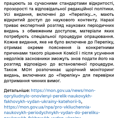
працюють за сучасними стандартами відкритості,
прозорості та відповідальної редакційної політики.
Усі видання, включені до «Переліку…», мають
відкритий доступ до наукового контенту. Наразі
триває експертний розгляд наукових періодичних
видань з обмеженим доступом, матеріали яких
потребують спеціальної процедури опрацювання.
Кожне видання, яке не було включене до Переліку,
отримає окреме пояснення із конкретними
причинами такого рішення Комісії і після усунення
недоліків засновники зможуть знов подати його на
розгляд відповідно до встановленої процедури.
Також МОН розпочинає щорічний моніторинг
видань, включених до «Переліку» для перевірки
дотримання чинних вимог.
Детальніше:
https://mon.gov.ua/news/mon-
opryliudnylo-onovlenyi-perelik-naukovykh-
fakhovykh-vydan-ukrainy-katehorii-b
,
https://mon.gov.ua/npa/pro-vkliuchennia-
naukovykh-periodychnykh-vydan-do-pereliku-