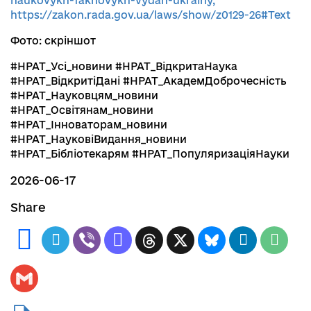
naukovykh-fakhovykh-vydan-ukrainy,
https://zakon.rada.gov.ua/laws/show/z0129-26#Text
Фото: скріншот
#НРАТ_Усі_новини #НРАТ_ВідкритаНаука
#НРАТ_ВідкритіДані #НРАТ_АкадемДоброчесність
#НРАТ_Науковцям_новини
#НРАТ_Освітянам_новини
#НРАТ_Інноваторам_новини
#НРАТ_НауковіВидання_новини
#НРАТ_Бібліотекарям #НРАТ_ПопуляризаціяНауки
2026-06-17
Share