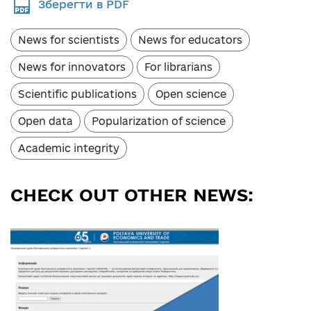
Зберегти в PDF
News for scientists
News for educators
News for innovators
For librarians
Scientific publications
Open science
Open data
Popularization of science
Academic integrity
CHECK OUT OTHER NEWS: